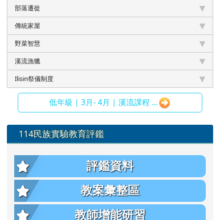
部落遷徙
傳統家屋
野菜智慧
溪流漁獵
Ilisin祭儀制度
低年級 | 3月- 4月 | 溪流課程 ...
左邊區域內容
114民族實驗教育評鑑
評鑑資料
教案彙整區
教師增能研習