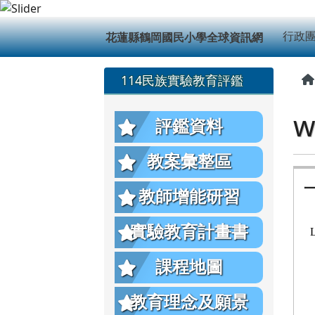
花蓮縣鶴岡國民小學全球
跳至主內容區
導覽列
行政
花蓮縣鶴岡國民小學全球資訊網
頁尾區域
左邊區域內容
114民族實驗教育評鑑
w
評鑑資料
教案彙整區
教師增能研習
實驗教育計畫書
課程地圖
教育理念及願景