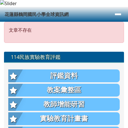
花蓮縣鶴岡國民小學全球資訊網
跳至主內容區
導覽列
花蓮縣鶴岡國民小學全球資訊網
頁尾區域
主內容區域
文章不存在
文章不存在
左邊區域內容
114民族實驗教育評鑑
評鑑資料
教案彙整區
教師增能研習
實驗教育計畫書