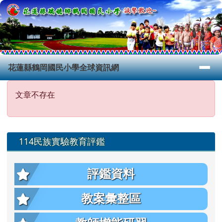
花蓮縣鶴岡國民小學全球資訊網
跳至主內容區
導覽列
花蓮縣鶴岡國民小學全球資訊網
頁尾區域
主內容區域
文章不存在
文章不存在
左邊區域內容
114民族實驗教育評鑑
評鑑資料
教案彙整區