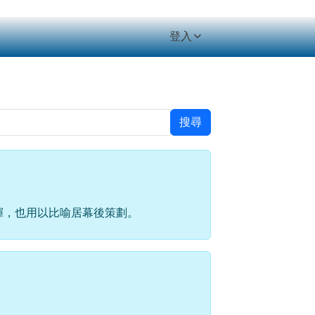
登入
搜尋
揮，也用以比喻居幕後策劃。