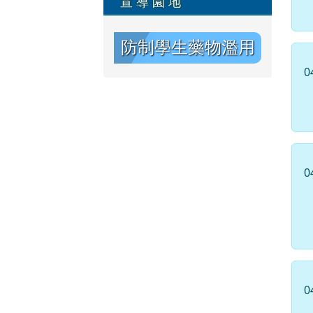
宣 導 園 地
防制學生藥物濫用
0
資源網
0
0