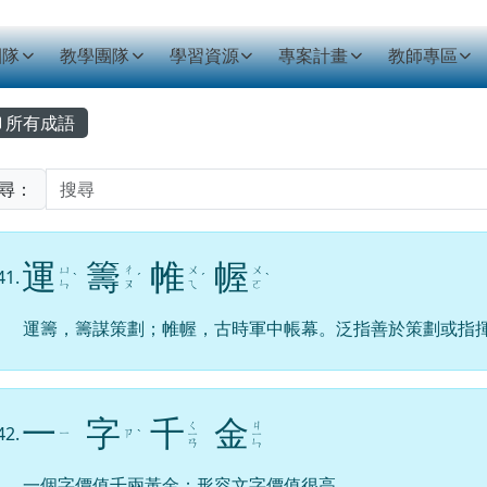
資訊網
團隊
教學團隊
學習資源
專案計畫
教師專區
主內容區域
所有成語
尋：
運
籌
帷
幄
ㄩ
ㄔ
ㄨ
ㄨ
41.
ˋ
ˊ
ˊ
ˋ
ㄣ
ㄡ
ㄟ
ㄛ
運籌，籌謀策劃；帷幄，古時軍中帳幕。泛指善於策劃或指
一
字
千
金
ㄑ
ㄐ
42.
ㄧ
ㄗ
ˋ
ㄧ
ㄧ
ㄢ
ㄣ
一個字價值千兩黃金；形容文字價值很高。