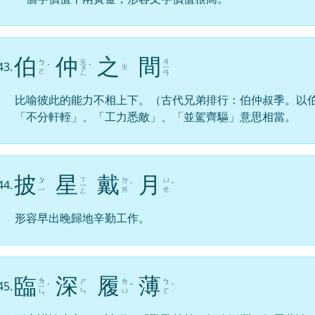
伯
仲
之
間
ㄓ
ㄐ
ㄅ
43.
ㄓ
ˊ
ㄨ
ˋ
ㄧ
ㄛ
ㄥ
ㄢ
比喻彼此的能力不相上下。（古代兄弟排行：伯仲叔季。以
「不分軒輊」、「工力悉敵」、「並駕齊驅」意思相當。
披
星
戴
月
ㄒ
ㄆ
ㄉ
ㄩ
44.
ㄧ
ˋ
ˋ
ㄧ
ㄞ
ㄝ
ㄥ
形容早出晚歸地辛勤工作。
臨
深
履
薄
ㄌ
ㄕ
ㄌ
ㄅ
45.
ㄧ
ˊ
ˇ
ˊ
ㄣ
ㄩ
ㄛ
ㄣ