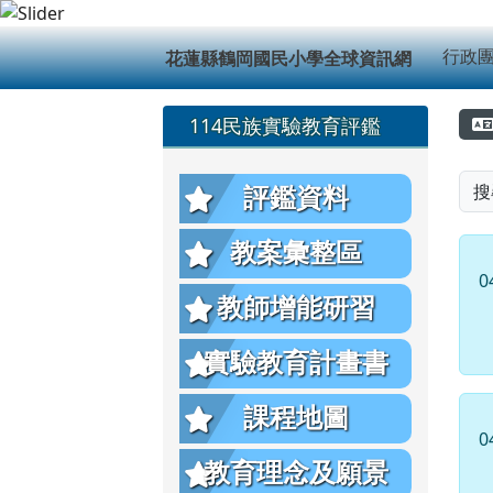
花蓮縣鶴岡國民小學全球
跳至主內容區
導覽列
行政
花蓮縣鶴岡國民小學全球資訊網
頁尾區域
左邊區域內容
114民族實驗教育評鑑
搜
評鑑資料
教案彙整區
0
教師增能研習
實驗教育計畫書
課程地圖
0
教育理念及願景