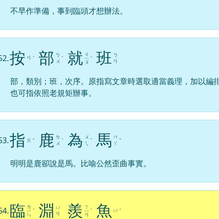
不早作準備，事到臨頭才想辦法。
按
部
就
班
ㄐ
ㄅ
ㄅ
52.
ㄢ
ˋ
ˋ
ㄧ
ˋ
ㄨ
ㄢ
ㄡ
部，類別；班，次序。原指寫文章時選取適當義理，加以編
也可指依照老規矩辦事。
指
鹿
為
馬
ㄌ
ㄨ
ㄇ
53.
ㄓ
ˇ
ˋ
ˊ
ˇ
ㄨ
ㄟ
ㄚ
明明是鹿卻說是馬。比喻公然歪曲事實。
臨
淵
羨
魚
ㄌ
ㄒ
ㄩ
54.
ㄩ
ㄧ
ˊ
ㄧ
ˋ
ˊ
ㄢ
ㄣ
ㄢ