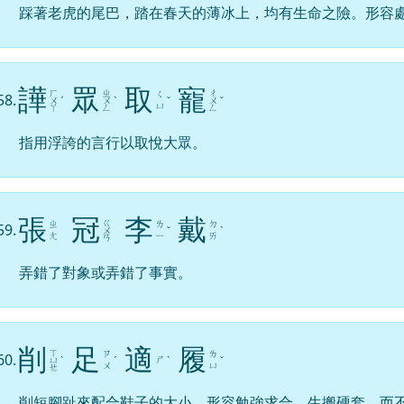
踩著老虎的尾巴，踏在春天的薄冰上，均有生命之險。形容
譁
眾
取
寵
ㄏ
ㄓ
ㄔ
ㄑ
58.
ㄨ
ˊ
ㄨ
ˋ
ˇ
ㄨ
ˇ
ㄩ
ㄚ
ㄥ
ㄥ
指用浮誇的言行以取悅大眾。
張
冠
李
戴
ㄍ
ㄓ
ㄌ
ㄉ
59.
ㄨ
ˇ
ˋ
ㄤ
ㄧ
ㄞ
ㄢ
弄錯了對象或弄錯了事實。
削
足
適
履
ㄒ
ㄗ
ㄌ
60.
ㄕ
ㄩ
ˋ
ˊ
ˋ
ˇ
ㄨ
ㄩ
ㄝ
削短腳趾來配合鞋子的大小。形容勉強求合，生搬硬套，而