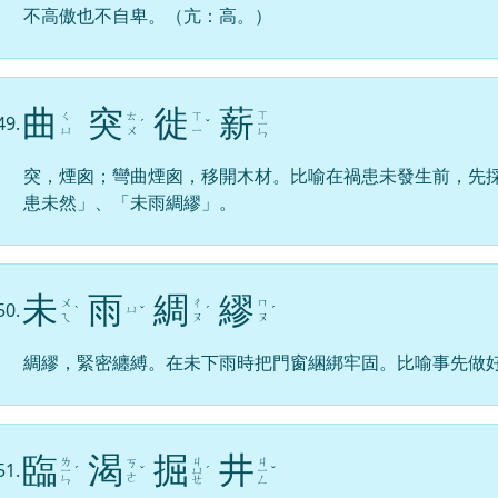
不高傲也不自卑。（亢：高。）
曲
突
徙
薪
ㄒ
ㄑ
ㄊ
ㄒ
49.
ˊ
ˇ
ㄧ
ㄩ
ㄨ
ㄧ
ㄣ
突，煙囪；彎曲煙囪，移開木材。比喻在禍患未發生前，先
患未然」、「未雨綢繆」。
未
雨
綢
繆
ㄨ
ㄔ
ㄇ
50.
ㄩ
ˋ
ˇ
ˊ
ˊ
ㄟ
ㄡ
ㄡ
綢繆，緊密纏縛。在未下雨時把門窗綑綁牢固。比喻事先做
臨
渴
掘
井
ㄌ
ㄐ
ㄐ
ㄎ
51.
ㄧ
ˊ
ˇ
ㄩ
ˊ
ㄧ
ˇ
ㄜ
ㄣ
ㄝ
ㄥ