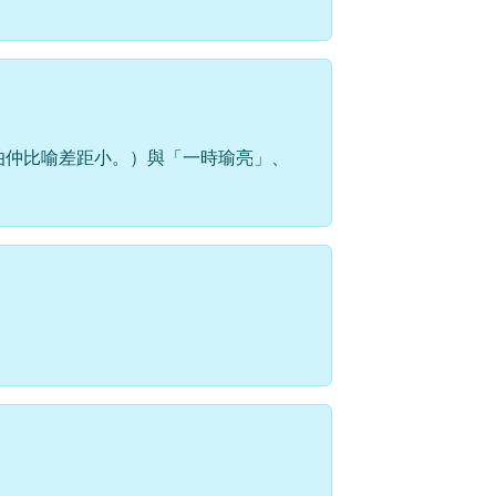
伯仲比喻差距小。）與「一時瑜亮」、