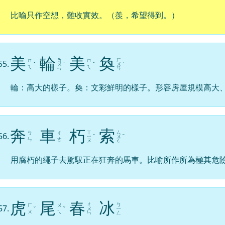
比喻只作空想，難收實效。（羨，希望得到。）
美
輪
美
奐
ㄌ
ㄏ
ㄇ
ㄇ
55.
ˇ
ㄨ
ˊ
ˇ
ㄨ
ˋ
ㄟ
ㄟ
ㄣ
ㄢ
輪：高大的樣子。奐：文彩鮮明的樣子。形容房屋規模高大
奔
車
朽
索
ㄒ
ㄙ
ㄅ
ㄔ
56.
ㄧ
ˇ
ㄨ
ˇ
ㄣ
ㄜ
ㄡ
ㄛ
用腐朽的繩子去駕馭正在狂奔的馬車。比喻所作所為極其危
虎
尾
春
冰
ㄔ
ㄅ
ㄏ
ㄨ
57.
ˇ
ˇ
ㄨ
ㄧ
ㄨ
ㄟ
ㄣ
ㄥ