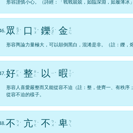
形容謹慎小心。（詩經：「戰戰兢兢，如臨深淵，如履薄冰
眾
口
鑠
金
ㄓ
ㄕ
ㄐ
ㄎ
46.
ㄨ
ˋ
ˇ
ㄨ
ˋ
ㄧ
ㄡ
ㄥ
ㄛ
ㄣ
形容輿論力量極大，可以顛倒黑白，混淆是非。（註：鑠，
好
整
以
暇
ㄒ
ㄏ
ㄓ
47.
ㄧ
ˋ
ˇ
ˇ
ㄧ
ˊ
ㄠ
ㄥ
ㄚ
形容人喜愛嚴整而又能從容不迫（註：整，使齊一、有秩序
從容不迫的樣子。
不
亢
不
卑
ㄅ
ㄎ
ㄅ
ㄅ
48.
ˋ
ˋ
ˋ
ㄨ
ㄤ
ㄨ
ㄟ