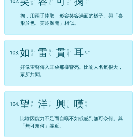
掬，用兩手捧取。形容笑容滿面的樣子。與「喜
形於色、笑逐顏開」相似。
如
雷
貫
耳
ㄍ
ㄖ
ㄌ
103.
ㄦ
ˊ
ˊ
ㄨ
ˋ
ˇ
ㄨ
ㄟ
ㄢ
好像雷聲傳入耳朵那樣響亮。比喻人名氣很大，
眾所共聞。
望
洋
興
嘆
ㄒ
ㄨ
ㄧ
ㄊ
104.
ˋ
ˊ
ㄧ
ˋ
ㄤ
ㄤ
ㄢ
ㄥ
比喻因能力不足而自嘆不如或感到無可奈何。與
「無可奈何」義近。