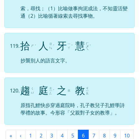
通（2）比喻循著線索去尋找事物。
拾
人
牙
慧
ㄏ
ㄖ
ㄧ
119.
ㄕ
ˊ
ˊ
ˊ
ㄨ
ˋ
ㄣ
ㄚ
ㄟ
抄襲別人的語言文字。
趨
庭
之
教
ㄊ
ㄐ
ㄑ
120.
ㄓ
ㄧ
ˊ
ㄧ
ㄩ
ㄥ
ㄠ
原指孔鯉快步穿過庭院時，孔子教兒子孔鯉學詩
學禮的故事。今形容「父親對子女的教導」。
第一頁
上一頁
(目前頁次)
«
‹
1
2
3
4
5
6
7
8
9
10
下一頁
最後頁
›
»