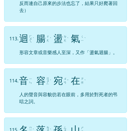
去）
迴
腸
盪
氣
ㄏ
ㄔ
ㄉ
ㄑ
113.
ㄨ
ˊ
ˊ
ˋ
ˋ
ㄤ
ㄤ
ㄧ
ㄟ
形容文章或音樂感人至深，又作「盪氣迴腸」。
音
容
宛
在
ㄖ
ㄧ
ㄨ
ㄗ
114.
ㄨ
ˊ
ˇ
ˋ
ㄣ
ㄢ
ㄞ
ㄥ
人的聲音與容貌彷若在眼前，多用於對死者的弔
唁之詞。
名
落
孫
山
ㄇ
ㄌ
ㄙ
ㄕ
115.
ㄧ
ˊ
ㄨ
ˋ
ㄨ
ㄢ
ㄥ
ㄛ
ㄣ