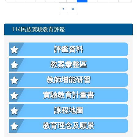
左邊區域內容
114民族實驗教育評鑑
評鑑資料
教案彙整區
教師增能研習
實驗教育計畫書
課程地圖
教育理念及願景