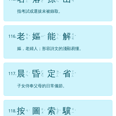
指考試或選拔未被錄取。
老
嫗
能
解
ㄐ
ㄌ
ㄋ
116.
ㄩ
ˇ
ˋ
ˊ
ㄧ
ˇ
ㄠ
ㄥ
ㄝ
嫗，老婦人；形容詩文的淺顯易懂。
晨
昏
定
省
ㄏ
ㄉ
ㄒ
ㄔ
117.
ˊ
ㄨ
ㄧ
ˋ
ㄧ
ˇ
ㄣ
ㄣ
ㄥ
ㄥ
子女侍奉父母的日常儀節。
按
圖
索
驥
ㄙ
ㄊ
ㄐ
118.
ㄢ
ˋ
ˊ
ㄨ
ˇ
ˋ
ㄨ
ㄧ
ㄛ
索，尋找；（1）比喻做事拘泥成法，不知靈活變