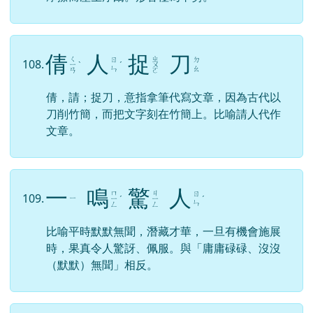
倩
人
捉
刀
ㄑ
ㄓ
ㄖ
ㄉ
108.
ㄧ
ˋ
ˊ
ㄨ
ㄣ
ㄠ
ㄢ
ㄛ
倩，請；捉刀，意指拿筆代寫文章，因為古代以
刀削竹簡，而把文字刻在竹簡上。比喻請人代作
文章。
一
鳴
驚
人
ㄇ
ㄐ
ㄖ
109.
ㄧ
ㄧ
ˊ
ㄧ
ˊ
ㄣ
ㄥ
ㄥ
比喻平時默默無聞，潛藏才華，一旦有機會施展
時，果真令人驚訝、佩服。與「庸庸碌碌、沒沒
（默默）無聞」相反。
暮
鼓
晨
鐘
ㄓ
ㄇ
ㄍ
ㄔ
110.
ˋ
ˇ
ˊ
ㄨ