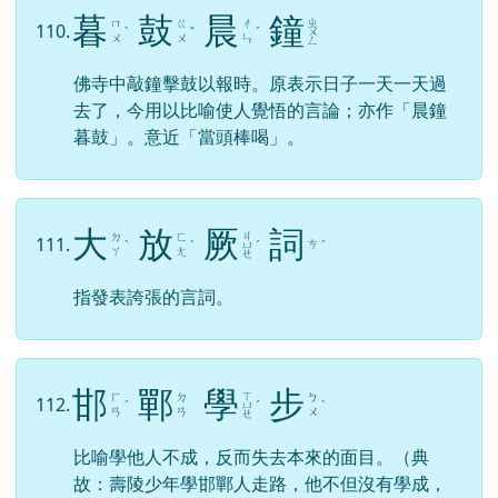
ㄨ
ㄨ
ㄣ
ㄥ
佛寺中敲鐘擊鼓以報時。原表示日子一天一天過
去了，今用以比喻使人覺悟的言論；亦作「晨鐘
暮鼓」。意近「當頭棒喝」。
大
放
厥
詞
ㄐ
ㄉ
ㄈ
111.
ㄘ
ˋ
ˋ
ㄩ
ˊ
ˊ
ㄚ
ㄤ
ㄝ
指發表誇張的言詞。
邯
鄲
學
步
ㄒ
ㄏ
ㄉ
ㄅ
112.
ˊ
ㄩ
ˊ
ˋ
ㄢ
ㄢ
ㄨ
ㄝ
比喻學他人不成，反而失去本來的面目。（典
故：壽陵少年學邯鄲人走路，他不但沒有學成，
反而連自己原來的步法也忘了，結果只好爬著回