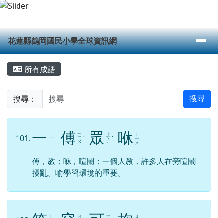
花蓮縣鶴岡國民小學全球資訊網
跳至主內容區
導覽列
花蓮縣鶴岡國民小學全球資訊網
頁尾區域
主內容區域
所有成語
搜尋：
搜尋
一
傅
眾
咻
ㄓ
ㄒ
ㄈ
101.
ㄧ
ˋ
ㄨ
ˋ
ㄧ
ㄨ
ㄥ
ㄡ
傅，教；咻，喧鬧；一個人教，許多人在旁喧鬧
擾亂。喻學習環境的重要。
笑
容
可
掬
ㄒ
ㄖ
ㄎ
ㄐ
102.
ㄧ
ˋ
ㄨ
ˊ
ˇ
ˊ
ㄜ
ㄩ
ㄠ
ㄥ