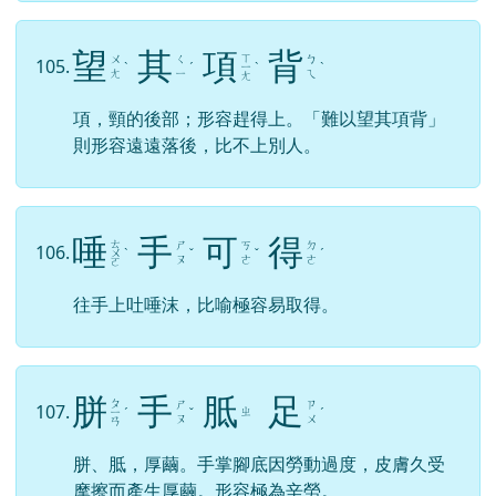
望
其
項
背
ㄒ
ㄨ
ㄑ
ㄅ
105.
ˋ
ˊ
ㄧ
ˋ
ˋ
ㄤ
ㄧ
ㄟ
ㄤ
項，頸的後部；形容趕得上。「難以望其項背」
則形容遠遠落後，比不上別人。
唾
手
可
得
ㄊ
ㄕ
ㄎ
ㄉ
106.
ㄨ
ˋ
ˇ
ˇ
ˊ
ㄡ
ㄜ
ㄜ
ㄛ
往手上吐唾沫，比喻極容易取得。
胼
手
胝
足
ㄆ
ㄕ
ㄗ
107.
ㄓ
ㄧ
ˊ
ˇ
ˊ
ㄡ
ㄨ
ㄢ
胼、胝，厚繭。手掌腳底因勞動過度，皮膚久受
摩擦而產生厚繭。形容極為辛勞。